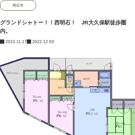
明石市
ブログ
マンションさがし
,
大久保町
,
明石市
グランドシャトー！！西明石！ 
神明住建の不動産売買・管理に関する情報サイト
グランドシャトー！！西明石！ JR大久保駅徒歩圏
内。
2022.11.17
2022.12.03
『グランドシャトー西明石』
JR大久保駅徒歩圏内。山陽電鉄中八木駅と2沿線利用可
能！
専有面積76.23㎡ 3LDK
3階角部屋。
物件情報はコチラ