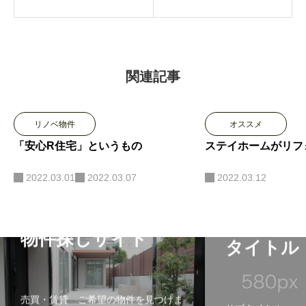
徒歩13
おります。ぜひ、
分！ 売
当社を訪れていた
土地
だき、当社のお住
まい探しに対する
関連記事
「思い」を感じて
いただければと思
リノベ物件
オススメ
います。
「安心R住宅」というもの
ステイホームがリフ
2022.03.01
2022.03.07
2022.03.12
物件探しサイト
タイトル
売買・賃貸 ご希望の物件を見つけま