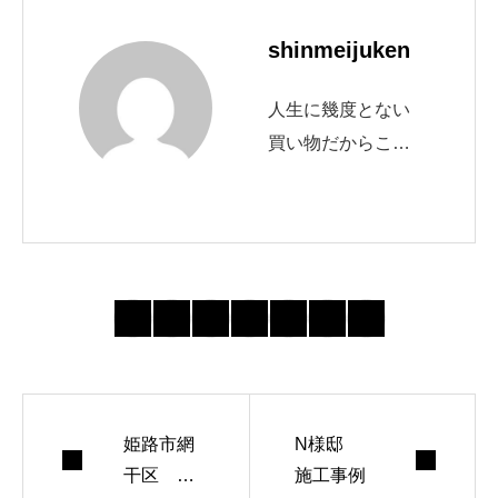
shinmeijuken
人生に幾度とない
買い物だからこそ
の不安もあります
が、だからこその
喜びや幸せがあり
ます。毎日我が家
からパワーをもら
い、我が家に帰る
のが楽しみ。そん
な気持ちをお客様
にも味わっていた
姫路市網
N様邸
干区 駅
施工事例
だきたいと思って