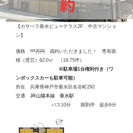
【カサベラ垂水ビューテラス2F 中古マンショ
ン】
価格
***万円
成約いただきました！
専有面
積（壁芯）62.0㎡ （18.75坪）
※駐車場1台権利付き（ワ
ンボックスカーも駐車可能）
所在 兵庫県神戸市垂水区名谷町292
交通
JR山陽本線 垂水駅
バス10分 掘割停 徒歩6分