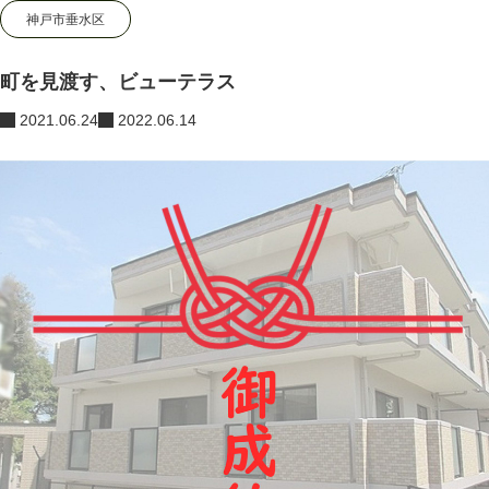
神戸市垂水区
ブログ
マンションさがし
,
神戸市垂水区
,
見晴らし最高
町を見渡す、ビュー
神明住建の不動産売買・管理に関する情報サイト
町を見渡す、ビューテラス
2021.06.24
2022.06.14