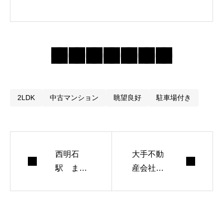
が、だからこその
喜びや幸せがあり
ます。毎日我が家
からパワーをもら
い、我が家に帰る
のが楽しみ。そん
な気持ちをお客様
2LDK
中古マンション
眺望良好
駐車場付き
にも味わっていた
だきたいと思って
おります。ぜひ、
西明石
大手不動
当社を訪れていた
駅 まる
産会社と
だき、当社のお住
ごとアッ
地元の不
まい探しに対する
プデー
動産会社
「思い」を感じて
ト！
いただければと思